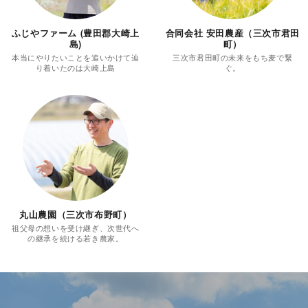
ふじやファーム (豊田郡大崎上
合同会社 安田農産（三次市君田
島)
町）
本当にやりたいことを追いかけて辿
三次市君田町の未来をもち麦で繋
り着いたのは大崎上島
ぐ。
丸山農園（三次市布野町）
祖父母の想いを受け継ぎ、次世代へ
の継承を続ける若き農家。