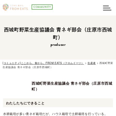
COMMUNITY
メニュ
西城町野菜生産協議会 青ネギ部会（庄原市西城
町）
producer
[コミュニティ]ここから、食から。FROM EATS（フロムイーツ）
>
生産者
>
西城町野菜
生産協議会 青ネギ部会（庄原市西城町）
西城町野菜生産協議会 青ネギ部会（庄原市西城
町）
わたしたちにできること
水耕栽培が多い青ネギ栽培だが、ハウス栽培で土耕栽培を行っている。