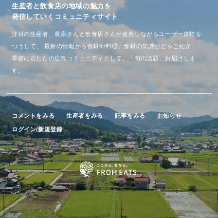
生産者と飲食店の地域の魅力を
発信していくコミュニティサイト
注目の生産者、農家さんと飲食店さんが連携しながらユーザー体験を
つうじて、
最新の情報から食材や料理、食材の知識などをご紹介。
季節に応じたの広島コミュニティとして、「旬の話題」お届けしま
す。
コメントをみる
生産者をみる
記事をみる
お知らせ
ログイン/新規登録