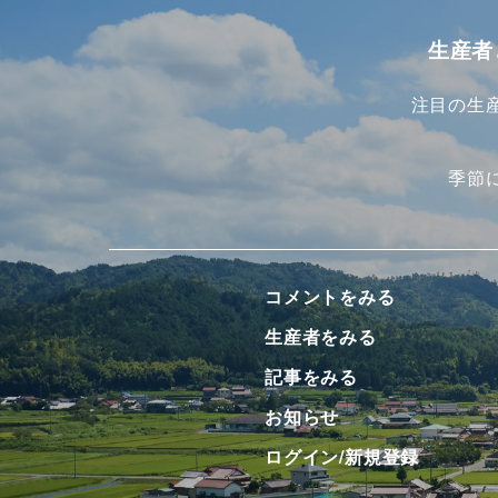
生産者
注目の生
季節
コメントをみる
生産者をみる
記事をみる
お知らせ
ログイン/新規登録