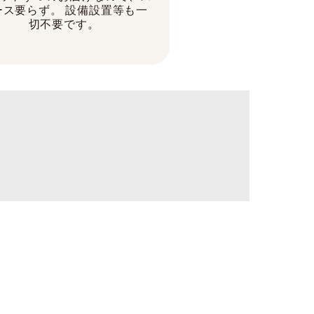
ース要らず。 設備設置等も一
切不要です。