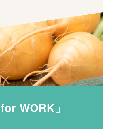
or WORK」