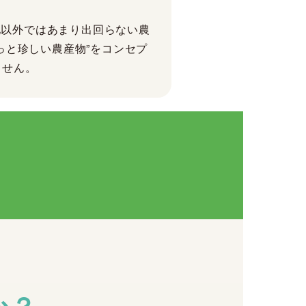
地以外ではあまり出回らない農
っと珍しい農産物”をコンセプ
ません。
か？