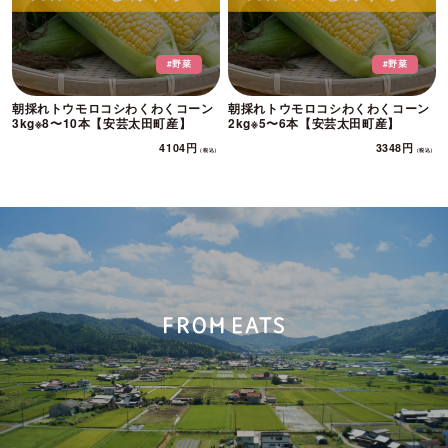
#野菜
#野菜
朝採れトウモロコシわくわくコーン
朝採れトウモロコシわくわくコーン
3kg※8〜10本【安芸太田町産】
2kg※5〜6本【安芸太田町産】
4104円
3348円
（税込）
（税込）