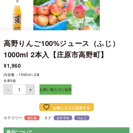
高野りんご100%ジュース（ふじ）
1000ml 2本入【庄原市高野町】
¥
1,960
内容量：1000ml×2本
在庫5個
高
-
+
野
お買い物カゴに追加
り
ん
ご
100%
ジ
お気に入りに追加する
ュ
ー
カテゴリー:
タグ:
,
ス
加工品
おすすめ
りんご
（ふ
じ）
1000ml
商品について
2