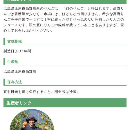
本
入
広島県庄原市高野町産のりんごは、「幻のりんご」と呼ばれます。高野り
【庄
原
んごは収穫量が少なく、市場には、ほとんど出回りません。希少な高野り
市
んごを手作業で一つずつ丁寧に絞った混じりっ気のない完熟したりんごの
高
野
ジュースです。瓶の底にりんごの繊維が残っていることもありますが、安
町】
心してお召し上がりください。
個
賞味期限
製造日より1年間
生産地
広島県庄原市高野町
保存方法
直射日光を避け保存すること。開封後は冷蔵。
生産者リンク