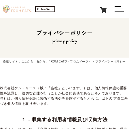
0
Online Store
メニュ
プライバシーポリシー
privacy policy
通販サイト：ここから、食から。FROM EATS（フロムイーツ）
>
プライバシーポリシー
株式会社ケン・リース（以下「当社」といいます。）は、個人情報保護の重要
性を認識し、適切な管理を行うことが社会的責務であると考えております。
当社は、個人情報保護に関係する法令等を遵守するとともに、以下の 方針に基
づき個人情報を取り扱います。
１．収集する利用者情報及び収集方法
本ポリシーにおいて、「利用者情報」とは、ユーザーの識別に係る情報、通信